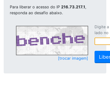
Para liberar o acesso
do IP
216.73.217.1
,
responda ao desafio abaixo.
Digite 
lado no
[trocar imagem]